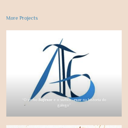
More Projects
“O verbo
bafexar
e o sufixo
-exar
na historia do
galego”