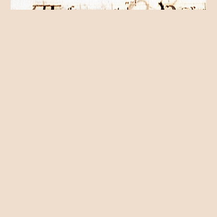
«Anotaciones a una grafía singular en los cancioneros
gallego-portugueses B y V: unha / hunha»