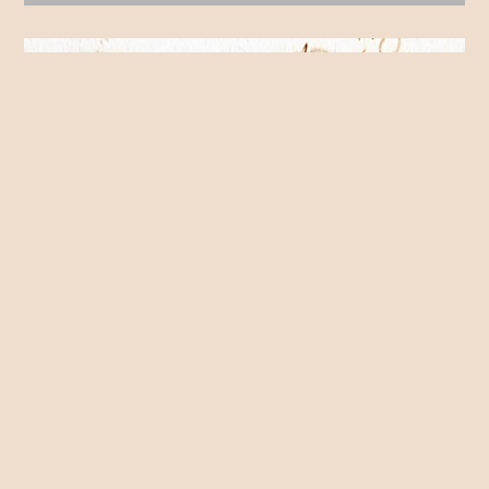
«Anotaciones a una grafía singular en los cancioneros
gallego-portugueses B y V: unha / hunha»