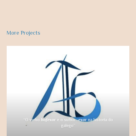
More Projects
“O verbo
bafexar
e o sufixo
-exar
na historia do
galego”