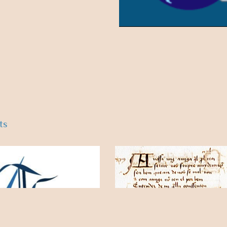
ts
«Anotaciones a una grafía sing