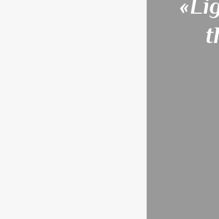
«Li
t