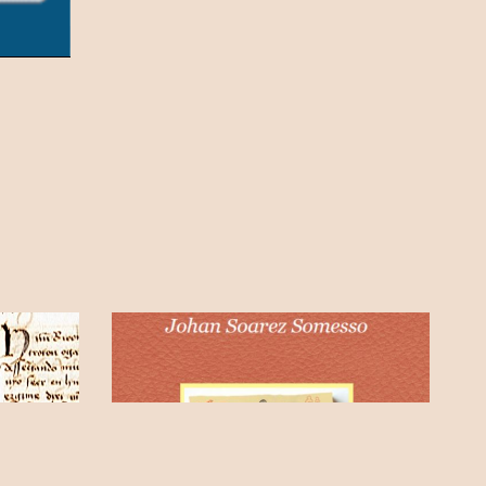
O cancioneiro do trobador Johan
ular en
Soarez Somesso
. Alessandria,