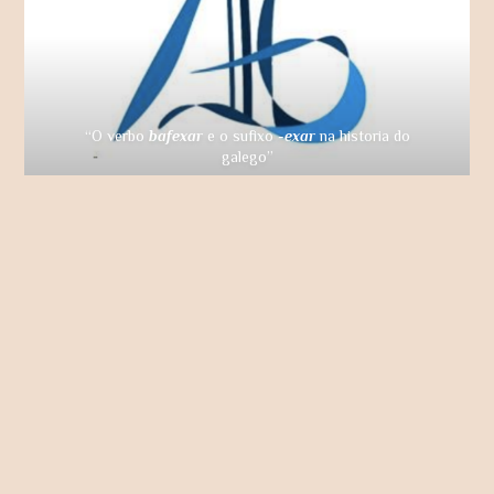
“O verbo
bafexar
e o sufixo
-exar
na historia do
galego”