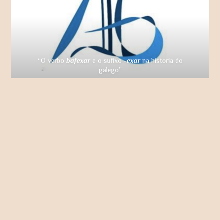
“O verbo
bafexar
e o sufixo
-exar
na historia do
galego”