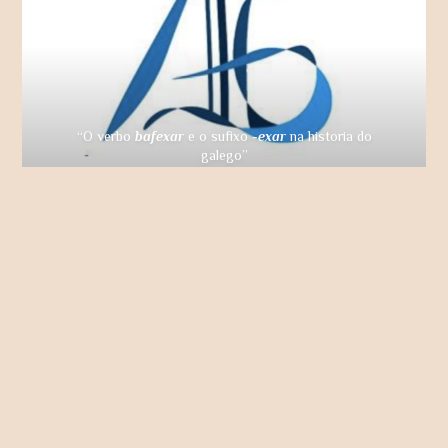
“O verbo
bafexar
e o sufixo
-exar
na historia do
galego”