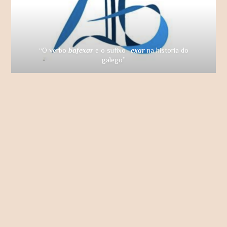
“O verbo
bafexar
e o sufixo
-exar
na historia do
galego”
«Anotaciones a una grafía singular en los cancioneros